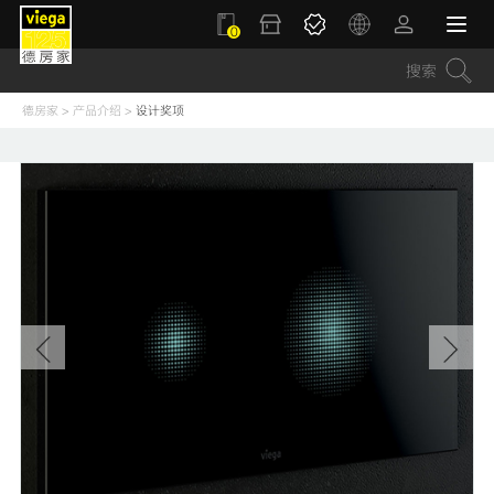
0
德房家
>
产品介绍
>
设计奖项
V