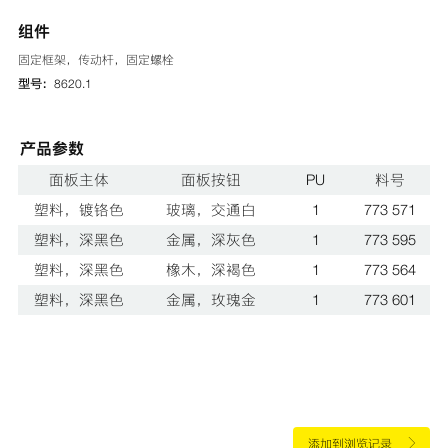
组件
固定框架，传动杆，固定螺栓
型号：
8620.1
产品参数
面板主体
面板按钮
PU
料号
塑料，镀铬色
玻璃，交通白
1
773 571
塑料，深黑色
金属，深灰色
1
773 595
塑料，深黑色
橡木，深褐色
1
773 564
塑料，深黑色
金属，玫瑰金
1
773 601
添加到浏览记录