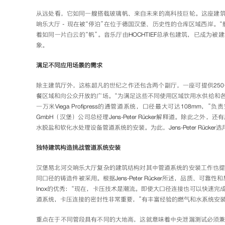
从远处看，它如同一艘搭载玻璃帆、来自未来的高科技巨轮。这座建筑史
响乐大厅 - 现在被“停泊”在位于德国汉堡、历史性的仓库区域西岸。
着如同一片白云的“帆”。音乐厅由HOCHTIEF总承包建筑，已成为
象。
满足不同应用场景的需求
除主建筑厅外，这栋超凡的世纪之作还包含两个副厅，一座可提供250
餐区域和向公众开放的广场。“为满足这些不同使用区域饮用水供给和
一万米Viega Profipress的通管道系统，口径最大可达108mm，”负责空调
GmbH（汉堡）公司总经理Jens-Peter Rücker解释道。除此之
水脱盐和软化水处理设备管道系统的安装。为此，Jens-Peter Rücker选用了
独特建筑构造挑战管道系统安装
汉堡易北河交响乐大厅复杂的建筑结构对其中管道系统的安装工作也
同口径的铸造件被采用。根据Jens-Peter Rücker所述，品质、可靠性和易用性
Inox的优秀：“现在，卡压技术是潮流。即使大口径连接也可以快速
道系统，卡压连接的密封性非常重要，”有丰富经验的燃气和水系统安
重点在于不同管段具有不同的大地高，这就意味着中央泄漏测试必须