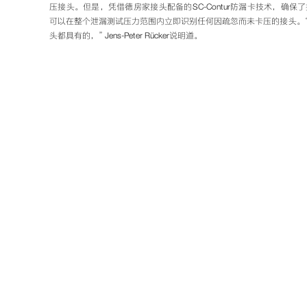
压接头。但是，凭借
德房家
接头配备的SC-Contur防漏卡技术，确
可以在整个泄漏测试压力范围内立即识别任何因疏忽而未卡压的接头。
头都具有的，” Jens-Peter Rücker说明道。