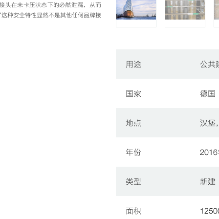
保了接头在未卡压状态下的必然泄漏，从而
“这种安全特性显然不是其他任何品牌接
用途
公共
国家
德国
地点
汉堡
年份
201
类型
新建
面积
125