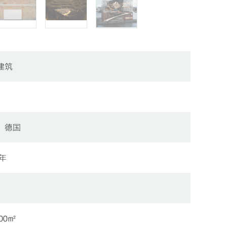
建筑
，德国
6年
000㎡