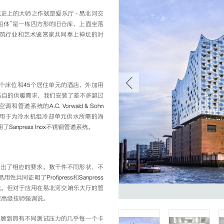
上的大师之作就是爱乐厅 - 易北河交
“船体”是一栋四方形的旧仓库，上面坐落
被建筑行业和艺术鉴赏家共同奉上神坛的对
个床位和45个居住单元的酒店，外加用
各自的供暖需求，我们安装了差不多超过
和管道系统的A.C. Vorwald & Sohn
外，还有用于为冷水机组冷却单元供水所需的海
Sanpress Inox不锈钢管道系统。
提出了相应的要求。数千件不同形状、不
共同证明了Profipress和Sanpress
完成。但对于应用在易北河交响乐大厅的管
装高级技师强调说。
兼顾到具有不同测试压力的几乎每一个卡