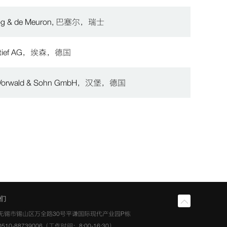
og & de Meuron, 巴塞尔，瑞士
htief AG，埃森，德国
 Vorwald & Sohn GmbH，汉堡，德国
们
无锡市锡山区万全路30号平谦国际现代产业园P栋
510-88739006（工作时间：8:00-16:30）