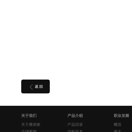
返 回
关于我们
产品介绍
职业发展
关于德房家
产品目录
概览
全球案例
创新技术
雇主