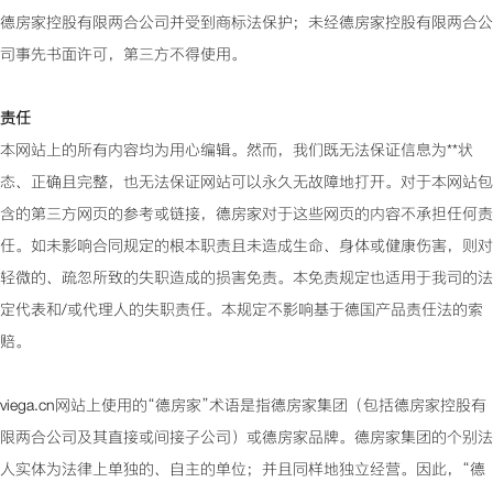
德房家
控股有限两合公司并受到商标法保护；未经德房家控股有限两合公
司事先书面许可，第三方不得使用。
责任
本网站上的所有内容均为用心编辑。然而，我们既无法保证信息为**状
态、正确且完整，也无法保证网站可以永久无故障地打开。对于本网站包
含的第三方网页的参考或链接，德房家对于这些网页的内容不承担任何责
任。如未影响合同规定的根本职责且未造成生命、身体或健康伤害，则对
轻微的、疏忽所致的失职造成的损害免责。本免责规定也适用于我司的法
定代表和/或代理人的失职责任。本规定不影响基于德国产品责任法的索
赔。
viega.cn网站上使用的“德房家”术语是指德房家集团（包括德房家控股有
限两合公司及其直接或间接子公司）或德房家品牌。德房家集团的个别法
人实体为法律上单独的、自主的单位；并且同样地独立经营。因此，“德