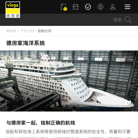
0
德房家
>
产品介绍
>
船舶应用
德房家海洋系统
与德房家一起，绘制正确的航线
造船和其他海上系统等使用领域对管道系统的安全性、质量和可靠