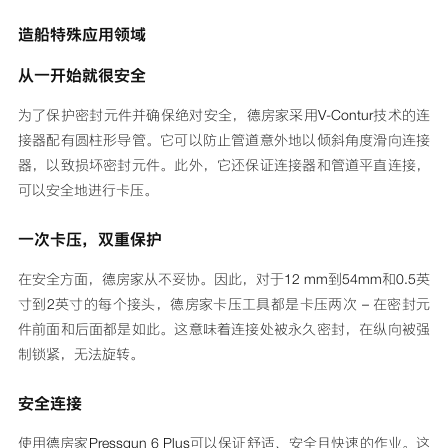
造船特殊应用领域
从一开始就很安全
为了保护密封元件并确保绝对安全，德房家采用V-Contur技术的连
接器配有圆柱形导管。它可以防止管道意外地以倾斜角度滑向连接
器，以致损坏密封元件。此外，它还保证连接器和管道平直连接，
可以安全地进行卡压。
一次卡压，双重保护
在安全方面，德房家从不妥协。因此，对于12 mm到54mm和0.5英
寸到2英寸的每个接头，德房家卡压工具都是卡压两次 – 在密封元
件前面和后面都是如此。这意味着连接处被永久密封，在纵向被强
制锁紧，无法旋转。
安全连接
使用德房家Pressgun 6 Plus可以保证舒适、安全且快速的作业。这