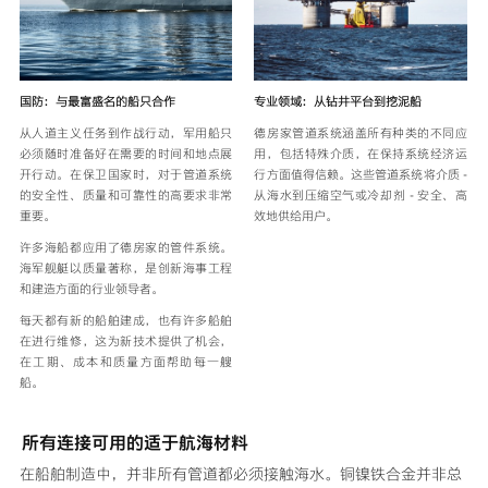
国防：与最富盛名的船只合作
专业领域：从钻井平台到挖泥船
从人道主义任务到作战行动，军用船只
德房家管道系统涵盖所有种类的不同应
必须随时准备好在需要的时间和地点展
用，包括特殊介质，在保持系统经济运
开行动。在保卫国家时，对于管道系统
行方面值得信赖。这些管道系统将介质 -
的安全性、质量和可靠性的高要求非常
从海水到压缩空气或冷却剂 - 安全、高
重要。
效地供给用户。
许多海船都应用了德房家的管件系统。
海军舰艇以质量著称，是创新海事工程
和建造方面的行业领导者。
每天都有新的船舶建成，也有许多船舶
在进行维修，这为新技术提供了机会，
在工期、成本和质量方面帮助每一艘
船。
所有连接可用的适于航海材料
在船舶制造中，并非所有管道都必须接触海水。铜镍铁合金并非总