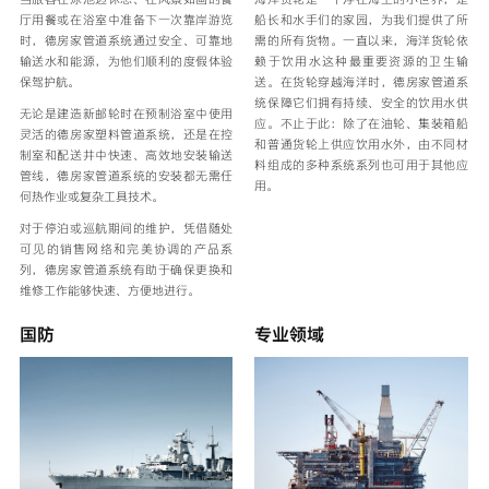
厅用餐或在浴室中准备下一次靠岸游览
船长和水手们的家园，为我们提供了所
时，德房家管道系统通过安全、可靠地
需的所有货物。一直以来，海洋货轮依
输送水和能源，为他们顺利的度假体验
赖于饮用水这种最重要资源的卫生输
保驾护航。
送。在货轮穿越海洋时，德房家管道系
统保障它们拥有持续、安全的饮用水供
无论是建造新邮轮时在预制浴室中使用
应。不止于此：除了在油轮、集装箱船
灵活的德房家塑料管道系统，还是在控
和普通货轮上供应饮用水外，由不同材
制室和配送井中快速、高效地安装输送
料组成的多种系统系列也可用于其他应
管线，德房家管道系统的安装都无需任
用。
何热作业或复杂工具技术。
对于停泊或巡航期间的维护，凭借随处
可见的销售网络和完美协调的产品系
列，德房家管道系统有助于确保更换和
维修工作能够快速、方便地进行。
国防
专业领域