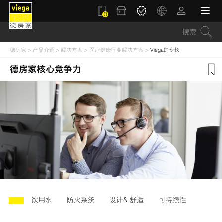
0
德房家
>
产品介绍
>
解决方案
>
医疗健康行业解决方案
>
Viega的专长
德房家核心竞争力
饮用水
防火系统
设计& 舒适
可持续性